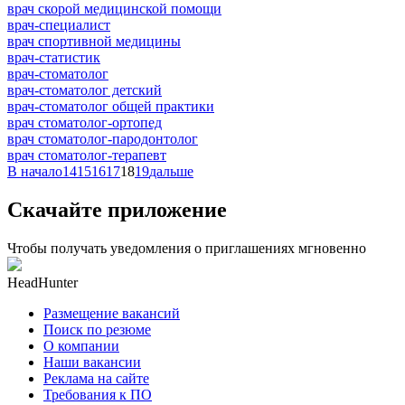
врач скорой медицинской помощи
врач-специалист
врач спортивной медицины
врач-статистик
врач-стоматолог
врач-стоматолог детский
врач-стоматолог общей практики
врач стоматолог-ортопед
врач стоматолог-пародонтолог
врач стоматолог-терапевт
В начало
14
15
16
17
18
19
дальше
Скачайте приложение
Чтобы получать уведомления о приглашениях мгновенно
HeadHunter
Размещение вакансий
Поиск по резюме
О компании
Наши вакансии
Реклама на сайте
Требования к ПО