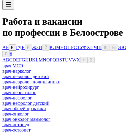
Работа и вакансии
по профессии в Белоострове
А
Б
Г
Д
Е
Ж
З
И
К
Л
М
Н
О
П
Р
С
Т
У
Ф
Х
Ц
Ч
Ш
Э
Ю
В
Ё
Й
Щ
Ы
#
Я
A
B
C
D
E
F
G
H
I
J
K
L
M
N
O
P
Q
R
S
T
U
V
W
X
Y
Z
врач МСЭ
врач-нарколог
врач-невролог детский
врач-невролог поликлиники
врач-нейрохирург
врач-неонатолог
врач-нефролог
врач-нефролог детский
врач общей практики
врач-онколог
врач онколог-маммолог
врач-ортопед
врач-остеопат