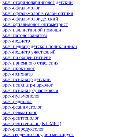
врач-оториноларинголог детский
врач-офтальмолог
врач-офтальмолог в салон оптики
врач-офтальмолог детский
врач офтальмолог-оптометрист
врач паллиативной помощи
врач-патологоанатом
врач-педиатр
врач педиатр детской поликлиники
врач-педиатр участковый
врач по общей гигиене
врач приемного отделения
врач-проктолог
врач-психиатр
врач-психиатр детский
врач психиатр-нарколог
врач-психиатр участковый
врач-пульмонолог
врач-радиолог
врач-реаниматолог
врач-ревматолог
врач-рентгенолог
врач-рентгенолог (КТ МРТ)
врач-репродуктолог
врач сердечно-сосудистый хирург