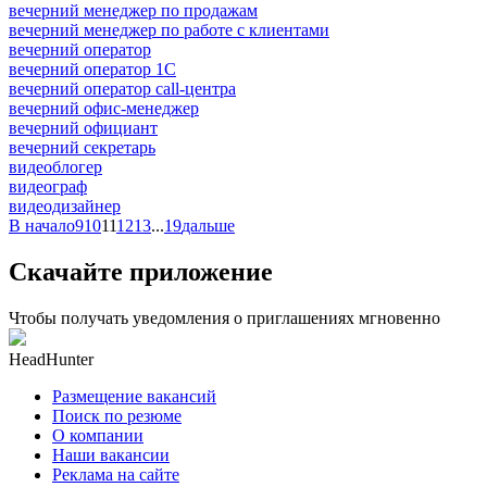
вечерний менеджер по продажам
вечерний менеджер по работе с клиентами
вечерний оператор
вечерний оператор 1С
вечерний оператор call-центра
вечерний офис-менеджер
вечерний официант
вечерний секретарь
видеоблогер
видеограф
видеодизайнер
В начало
9
10
11
12
13
...
19
дальше
Скачайте приложение
Чтобы получать уведомления о приглашениях мгновенно
HeadHunter
Размещение вакансий
Поиск по резюме
О компании
Наши вакансии
Реклама на сайте