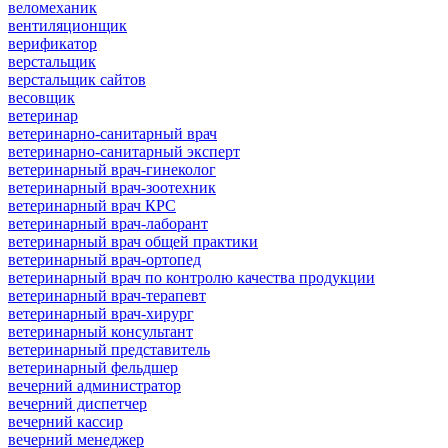
веломеханик
вентиляционщик
верификатор
верстальщик
верстальщик сайтов
весовщик
ветеринар
ветеринарно-санитарный врач
ветеринарно-санитарный эксперт
ветеринарный врач-гинеколог
ветеринарный врач-зоотехник
ветеринарный врач КРС
ветеринарный врач-лаборант
ветеринарный врач общей практики
ветеринарный врач-ортопед
ветеринарный врач по контролю качества продукции
ветеринарный врач-терапевт
ветеринарный врач-хирург
ветеринарный консультант
ветеринарный представитель
ветеринарный фельдшер
вечерний администратор
вечерний диспетчер
вечерний кассир
вечерний менеджер