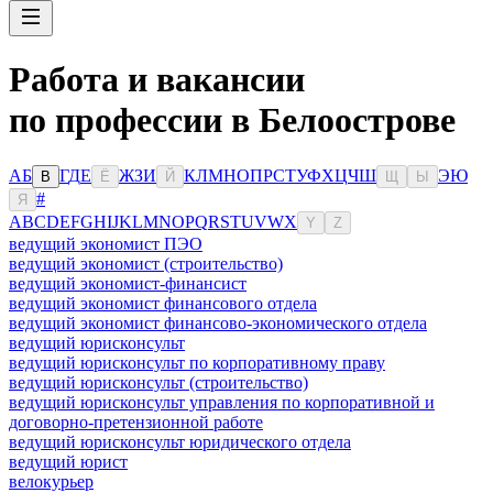
Работа и вакансии
по профессии в Белоострове
А
Б
Г
Д
Е
Ж
З
И
К
Л
М
Н
О
П
Р
С
Т
У
Ф
Х
Ц
Ч
Ш
Э
Ю
В
Ё
Й
Щ
Ы
#
Я
A
B
C
D
E
F
G
H
I
J
K
L
M
N
O
P
Q
R
S
T
U
V
W
X
Y
Z
ведущий экономист ПЭО
ведущий экономист (строительство)
ведущий экономист-финансист
ведущий экономист финансового отдела
ведущий экономист финансово-экономического отдела
ведущий юрисконсульт
ведущий юрисконсульт по корпоративному праву
ведущий юрисконсульт (строительство)
ведущий юрисконсульт управления по корпоративной и
договорно-претензионной работе
ведущий юрисконсульт юридического отдела
ведущий юрист
велокурьер