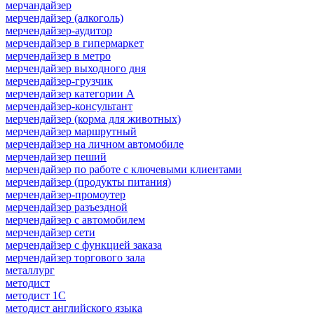
мерчандайзер
мерчендайзер (алкоголь)
мерчендайзер-аудитор
мерчендайзер в гипермаркет
мерчендайзер в метро
мерчендайзер выходного дня
мерчендайзер-грузчик
мерчендайзер категории A
мерчендайзер-консультант
мерчендайзер (корма для животных)
мерчендайзер маршрутный
мерчендайзер на личном автомобиле
мерчендайзер пеший
мерчендайзер по работе с ключевыми клиентами
мерчендайзер (продукты питания)
мерчендайзер-промоутер
мерчендайзер разъездной
мерчендайзер с автомобилем
мерчендайзер сети
мерчендайзер с функцией заказа
мерчендайзер торгового зала
металлург
методист
методист 1С
методист английского языка