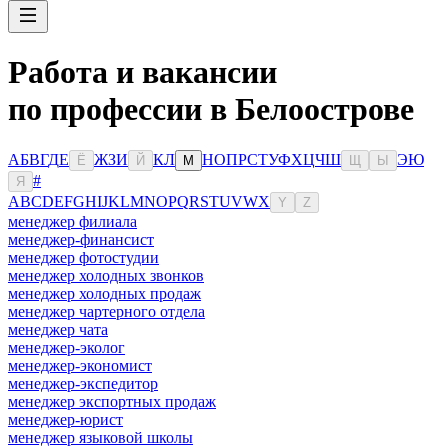
Работа и вакансии
по профессии в Белоострове
А
Б
В
Г
Д
Е
Ж
З
И
К
Л
Н
О
П
Р
С
Т
У
Ф
Х
Ц
Ч
Ш
Э
Ю
Ё
Й
М
Щ
Ы
#
Я
A
B
C
D
E
F
G
H
I
J
K
L
M
N
O
P
Q
R
S
T
U
V
W
X
Y
Z
менеджер филиала
менеджер-финансист
менеджер фотостудии
менеджер холодных звонков
менеджер холодных продаж
менеджер чартерного отдела
менеджер чата
менеджер-эколог
менеджер-экономист
менеджер-экспедитор
менеджер экспортных продаж
менеджер-юрист
менеджер языковой школы