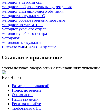
методист в детский сад
методист в образовательные учреждения
методист дистанционного обучения
методист-консультант 1С
методист образовательных программ
методист по математике
методист учебного отдела
методист учебного центра
методолог
методолог-консультант
В начало
39
40
41
42
43
...
47
дальше
Скачайте приложение
Чтобы получать уведомления о приглашениях мгновенно
HeadHunter
Размещение вакансий
Поиск по резюме
О компании
Наши вакансии
Реклама на сайте
Требования к ПО