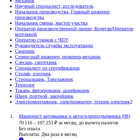
Механик
Научный специалист, исследователь
Начальник производства, Главный инженер
производства
Начальник смены, мастер участка
Оператор производственной линии, Кочегар/Оператор
котельной
Оператор станков с ЧПУ
Руководитель службы эксплуатации
Сварщик
Сервисный инженер, инженер-механик
Слесарь, сантехник
Специалист по сертификации
Столяр, плотник
Стропальщик, Такелажник
Технолог
Токарь, фрезеровщик, шлифовщик
Швея, портной, закройщик
Электромонтажник, электромонтер, техник-электрик
2
Машинист автовышки и автогидроподъемника (08)
70 116
–
107 253
₽
за месяц,
до вычета налогов
Без опыта
Выплаты: Два раза в месяц