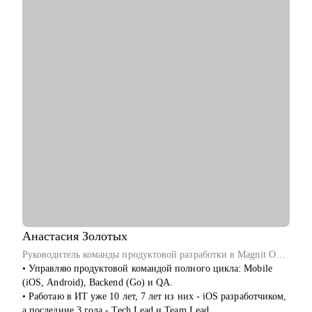
лежит ваш запрос – в действиях или в мышлении.
С чем помогу:
• С профессиональной самоидентификацией в любом
возрасте.
• Найти работу (после долгого перерыва, после обучения, в
возрасте 40+ и пр.).
• Составить резюме, которое действительно работает.
• Подготовиться к собеседованию с HR и нанимающим
менеджером.
• Сделать выбор из нескольких вариантов.
• Перейти на фриланс или запустить параллельную карьеру.
• Справиться с выгоранием и синдромом самозванца,
пережить карьерные травмы и кризисы (увольнение,
токсичные коллеги, руководители).
• Поставить цели, которые работают на вас.
Анастасия
Золотых
Кому могу помочь:
Руководитель команды продуктовой разработки в Magnit OMNI / ex-Звук, Okko
Специалистам и профессионалам разного уровня по
• Управляю продуктовой командой полного цикла: Mobile
направлениям:
(iOS, Android), Backend (Go) и QA.
• Продажи
• Работаю в ИТ уже 10 лет, 7 лет из них - iOS разработчиком,
• Рекрутмент и HR
а последние 3 года - Tech Lead и Team Lead.