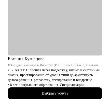
Евгения
Кузнецова
ИТ-лидер кластера в Иннотех (ВТБ) / ex-X5 Group, Первый Бит
⦁ 12 лет в ИТ: прошла через поддержку, бизнес и системный
анализ, проектирование от уровня фичи до архитектуры
целого решения, разработку, тестирование и внедрение.
⦁ 8 лет профильного образования. Специализации:
программное обеспечение и автоматизированные системы.
Выбрать услугу
⦁ 9 лет в менеджменте: управляла разработкой и внедрением
как в небольших командах до 10 человек, так и в нескольких
бизнес-доменах общей численностью 150+ ИТ-сотрудников в
Первый Бит, X5 Group, Иннотех/ВТБ.