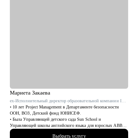
Кому могу помочь:
• Аналитикам, архитекторам, техлидам/тимлидам: развитие в
ИТ-архитектуре, подготовка к собеседованиям
• Архитекторам, аналитикам: карьерный рост до
корпоративного уровня
• Студентам, начинающим ИТ-специалистам: архитектурная
проработка решения/проекта/работы
• Начинающим/аналитикам/тех руководителям: понимание
роли архитектора, архитектурной функции
Мариета
Закаева
ex-Исполнительный директор образовательной компании ITEC
• 10 лет Project Management в Департаменте безопасности
ООН, ВОЗ, Детский фонд ЮНИСЕФ.
• Была Управляющей детского сада Sun School и
Управляющей школы английского языка для взрослых ABBA
Centre.
Выбрать услугу
• Закончила школу в Вашингтоне, США, высшее