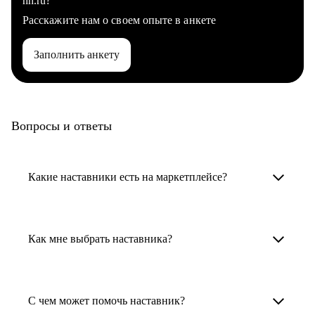
hh.ru?
Расскажите нам о своем опыте в анкете
Заполнить анкету
Вопросы и ответы
Какие наставники есть на маркетплейсе?
Карьерные наставники — это HR-
специалисты, карьерные консультанты,
Как мне выбрать наставника?
психологи, резюмерайтеры и менторы.
Умный поиск поможет в три клика выбрать
Менторы работают в ИТ, дизайне, других
наставника для достижения вашей цели.
С чем может помочь наставник?
узкоспециализированных сферах. Они