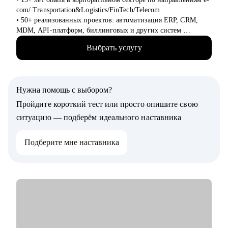
com/ Transportation&Logistics/FinTech/Telecom
• 50+ реализованных проектов: автоматизация ERP, CRM,
MDM, API-платформ, биллинговых и других систем
• 100+ часов аудита B2B: реальная практика и понимание
Выбрать услугу
работающих решений
• 500+ собеседований проведенных для того, чтобы собрать
команды, которые действительно работают
• 4+ года эксперт в жюри хакатонов
Нужна помощь с выбором?
С чем помогу:
Пройдите короткий тест или просто опишите свою
• Резюме и подготовка к собеседованиям
ситуацию — подберём идеального наставника
• Подготовка к техническому собеседованию
• Навыки проектирования архитектуры
Подберите мне наставника
• Связь технологий и бизнес-ценности
• Карьерные цели в ИТ-архитектуре
• Понять что такое роль архитектора
• Понять направления развития ИТ-специалисту
• Проработать решение/проект, в части архитектуры
• Внедрение архитектурной функции
• ИТ-ландшафт и дорожная карта
• ИТ-трансформация