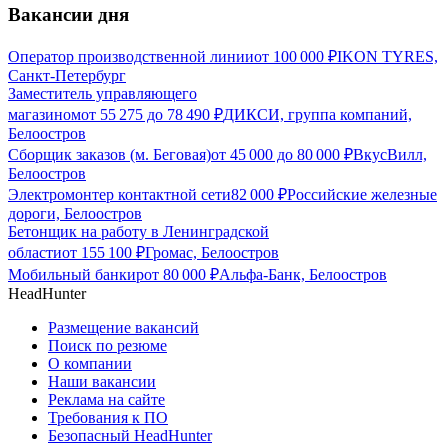
Вакансии дня
Оператор производственной линии
от
100 000
₽
IKON TYRES,
Санкт-Петербург
Заместитель управляющего
магазином
от
55 275
до
78 490
₽
ДИКСИ, группа компаний,
Белоостров
Сборщик заказов (м. Беговая)
от
45 000
до
80 000
₽
ВкусВилл,
Белоостров
Электромонтер контактной сети
82 000
₽
Российские железные
дороги, Белоостров
Бетонщик на работу в Ленинградской
области
от
155 100
₽
Громас, Белоостров
Мобильный банкир
от
80 000
₽
Альфа-Банк, Белоостров
HeadHunter
Размещение вакансий
Поиск по резюме
О компании
Наши вакансии
Реклама на сайте
Требования к ПО
Безопасный HeadHunter