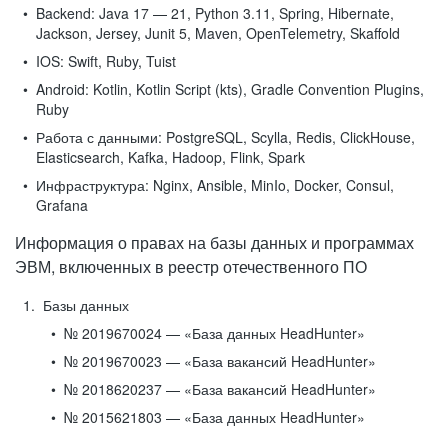
Backend:
Java 17 — 21, Python 3.11, Spring, Hibernate,
Jackson, Jersey, Junit 5, Maven, OpenTelemetry, Skaffold
IOS:
Swift, Ruby, Tuist
Android:
Kotlin, Kotlin Script (kts), Gradle Convention Plugins,
Ruby
Работа с данными:
PostgreSQL, Scylla, Redis, ClickHouse,
Elasticsearch, Kafka, Hadoop, Flink, Spark
Инфраструктура:
Nginx, Ansible, MinIo, Docker, Consul,
Grafana
Информация о правах на базы данных и программах
ЭВМ, включенных в реестр отечественного ПО
Базы данных
№ 2019670024 — «База данных HeadHunter»
№ 2019670023 — «База вакансий HeadHunter»
№ 2018620237 — «База вакансий HeadHunter»
№ 2015621803 — «База данных HeadHunter»